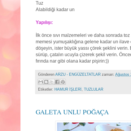
Tuz
Alabildiği kadar un
Yapılışı:
İlk önce sıvı malzemeleri ve daha sonrada toz
memesi yumuşaklığına gelene kadar un ilave ed
döşeyin, ister büyük yassı çörek şeklini verin. 
sürüp, çatalın ucuyla çizerek şekil verin. Önc
fırında nar gibi olana kadar pişirin:))
Gönderen
ARZU - ENGÜZELTATLAR
zaman:
Ağustos 
Etiketler:
HAMUR İŞLERİ
,
TUZLULAR
GALETA UNLU POĞAÇA