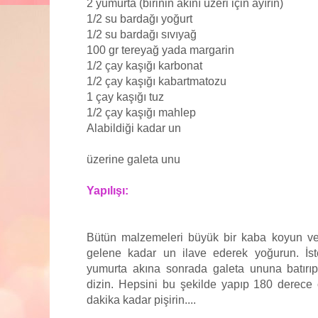
2 yumurta (birinin akını üzeri için ayırın)
1/2 su bardağı yoğurt
1/2 su bardağı sıvıyağ
100 gr tereyağ yada margarin
1/2 çay kaşığı karbonat
1/2 çay kaşığı kabartmatozu
1 çay kaşığı tuz
1/2 çay kaşığı mahlep
Alabildiği kadar un
üzerine galeta unu
Yapılışı:
Bütün malzemeleri büyük bir kaba koyun v
gelene kadar un ilave ederek yoğurun. İst
yumurta akına sonrada galeta ununa batırıp 
dizin. Hepsini bu şekilde yapıp 180 derece ö
dakika kadar pişirin....